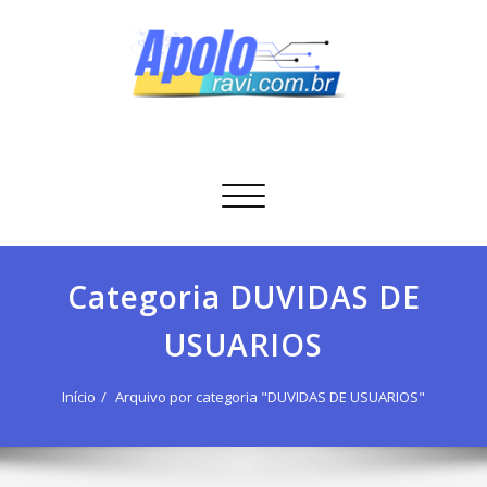
Skip
to
content
Apolo Ravi
Tecnologia
Alternar
navegação
Categoria DUVIDAS DE
USUARIOS
Início
Arquivo por categoria "DUVIDAS DE USUARIOS"