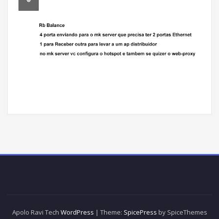
Apolo Ravi Tech
WordPress
| Theme:
SpicePress
by SpiceThemes