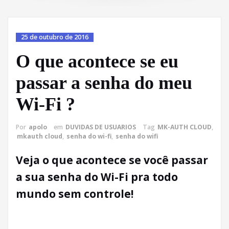
25 de outubro de 2016
O que acontece se eu
passar a senha do meu
Wi-Fi ?
Por
apolo
em
DUVIDAS DE USUARIOS
Tag
MK-AUTH CLOUD
,
mkauth cloud
,
senha do wi-fi
,
senha do wifi
Veja o que acontece se você passar
a sua senha do Wi-Fi pra todo
mundo sem controle!