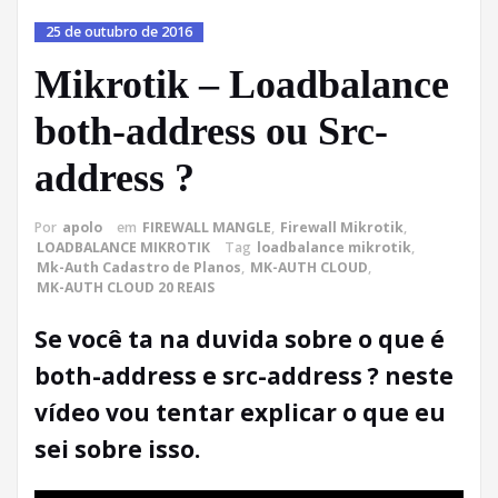
25 de outubro de 2016
Mikrotik – Loadbalance
both-address ou Src-
address ?
Por
apolo
em
FIREWALL MANGLE
,
Firewall Mikrotik
,
LOADBALANCE MIKROTIK
Tag
loadbalance mikrotik
,
Mk-Auth Cadastro de Planos
,
MK-AUTH CLOUD
,
MK-AUTH CLOUD 20 REAIS
Se você ta na duvida sobre o que é
both-address e src-address ? neste
vídeo vou tentar explicar o que eu
sei sobre isso.