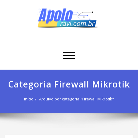
Skip
to
content
Apolo Ravi
Tecnologia
Alternar
navegação
Categoria Firewall Mikrotik
Início
Arquivo por categoria "Firewall Mikrotik"