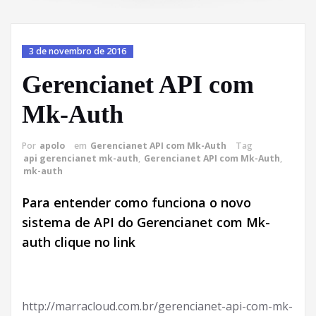
3 de novembro de 2016
Gerencianet API com
Mk-Auth
Por
apolo
em
Gerencianet API com Mk-Auth
Tag
api gerencianet mk-auth
,
Gerencianet API com Mk-Auth
,
mk-auth
Para entender como funciona o novo
sistema de API do Gerencianet com Mk-
auth clique no link
http://marracloud.com.br/gerencianet-api-com-mk-