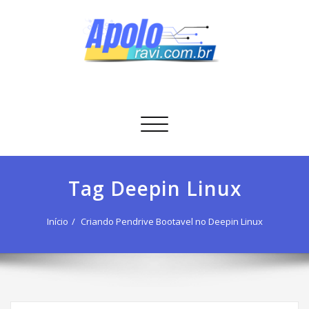
Skip
to
content
Apolo Ravi
Tecnologia
Alternar
navegação
Tag Deepin Linux
Início
Criando Pendrive Bootavel no Deepin Linux