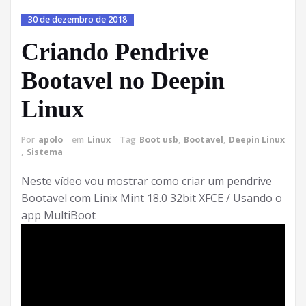
30 de dezembro de 2018
Criando Pendrive
Bootavel no Deepin
Linux
Por
apolo
em
Linux
Tag
Boot usb
,
Bootavel
,
Deepin Linux
,
Sistema
Neste vídeo vou mostrar como criar um pendrive
Bootavel com Linix Mint 18.0 32bit XFCE / Usando o
app MultiBoot