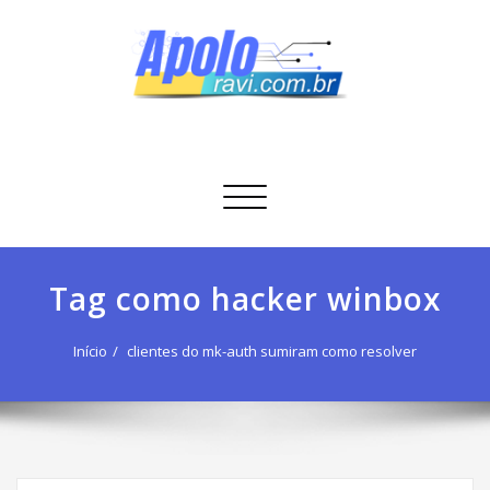
Skip
to
content
Apolo Ravi
Tecnologia
Alternar
navegação
Tag como hacker winbox
Início
clientes do mk-auth sumiram como resolver