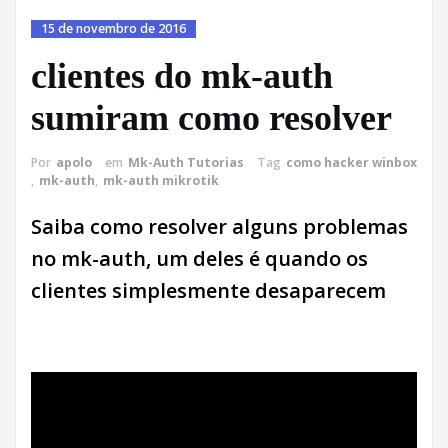
15 de novembro de 2016
clientes do mk-auth
sumiram como resolver
Por
apolo
em
Mk-Auth Tutorias
Tag
como hacker winbox
,
mk-auth
,
mk-auth mikrotik
Saiba como resolver alguns problemas
no mk-auth, um deles é quando os
clientes simplesmente desaparecem