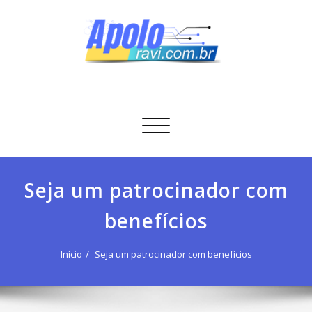
Skip
to
content
Apolo Ravi
Tecnologia
Alternar
navegação
Seja um patrocinador com
benefícios
Início
Seja um patrocinador com benefícios