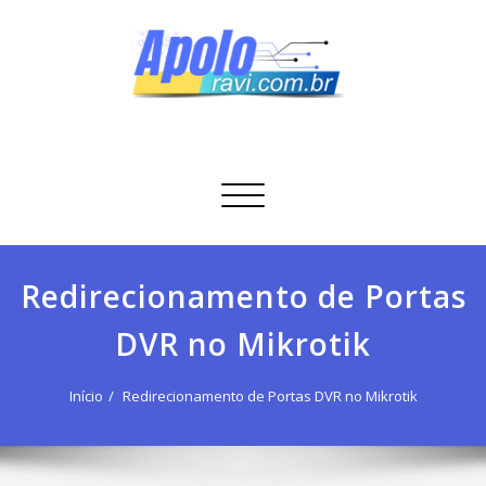
Skip
to
content
Apolo Ravi
Tecnologia
Alternar
navegação
Redirecionamento de Portas
DVR no Mikrotik
Início
Redirecionamento de Portas DVR no Mikrotik