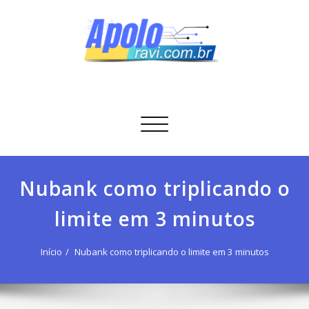
Skip
to
content
Apolo Ravi
Tecnologia
Alternar
navegação
Nubank como triplicando o
limite em 3 minutos
Início
Nubank como triplicando o limite em 3 minutos