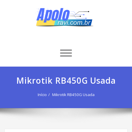
Skip
to
content
Apolo Ravi
Tecnologia
Alternar
navegação
Mikrotik RB450G Usada
Início
Mikrotik RB450G Usada