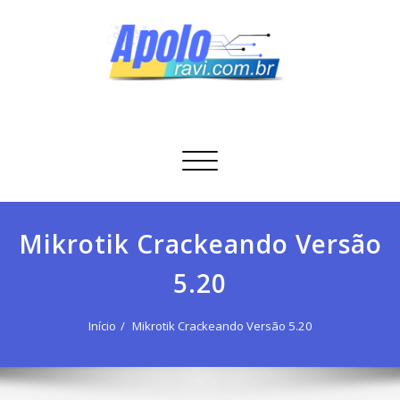
Skip
to
content
Apolo Ravi
Tecnologia
Alternar
navegação
Mikrotik Crackeando Versão
5.20
Início
Mikrotik Crackeando Versão 5.20