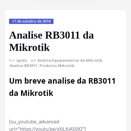
17 de outubro de 2016
Analise RB3011 da
Mikrotik
Por
apolo
em
Analise Equipamentos da Mikrotik
,
Analise RB3011
,
Produtos Mikrotik
Um breve analise da RB3011
da Mikrotik
[su_youtube_advanced
url=”https://youtu.be/xXiLKiA50lQ”]