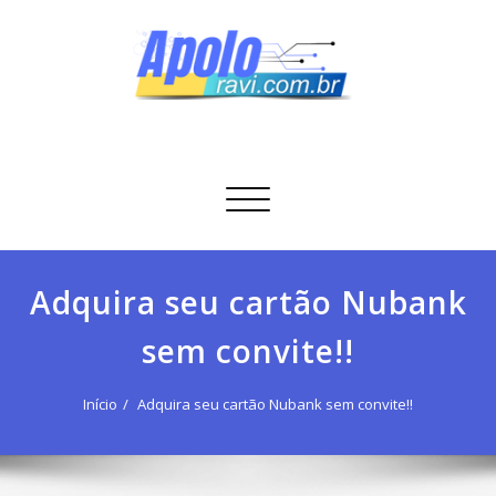
Skip
to
content
Apolo Ravi
Tecnologia
Alternar
navegação
Adquira seu cartão Nubank
sem convite!!
Início
Adquira seu cartão Nubank sem convite!!