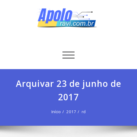
Skip
to
content
Apolo Ravi
Tecnologia
Alternar
navegação
Arquivar 23 de junho de
2017
Início
2017
rd