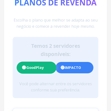
PLANOS DE REVENDA
Escolha o plano que melhor se adapta ao seu
negócio e comece a revender hoje mesmo.
Temos 2 servidores
disponíveis:
🟢
🔵
GoodPlay
IMPACTO
Você pode alternar entre os servidores
conforme sua preferência.