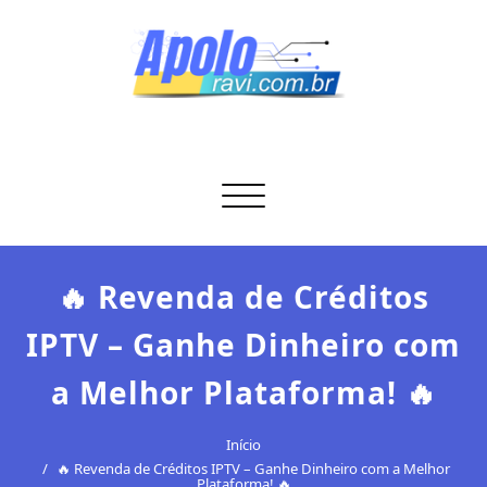
Skip
to
content
Apolo Ravi
Tecnologia
Alternar
navegação
🔥 Revenda de Créditos
IPTV – Ganhe Dinheiro com
a Melhor Plataforma! 🔥
Início
🔥 Revenda de Créditos IPTV – Ganhe Dinheiro com a Melhor
Plataforma! 🔥